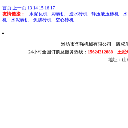
首页
上一页
13
14
15
16
17
友情链接：
水泥瓦机
彩砖机
透水砖机
静压液压砖机
水
机
水泥砖机
免烧砖机
空心砖机
潍坊市华强机械有限公司 版权
24小时全国订购及服务热线：
15624212888 王
地址：山